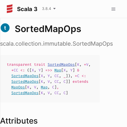
Scala 3
3.8.4
SortedMapOps
scala.collection.immutable.SortedMapOps
transparent
trait
SortedMapOps
[
K
,
+
V
,
+
CC
<:
([
X
,
Y
]
=>>
Map
[
X
,
Y
]
&
SortedMapOps
[
X
,
Y
,
CC
,
_
]),
+
C
<:
SortedMapOps
[
K
,
V
,
CC
,
C
]]
extends
MapOps
[
K
,
V
,
Map
,
C
]
,
SortedMapOps
[
K
,
V
,
CC
,
C
]
Attributes