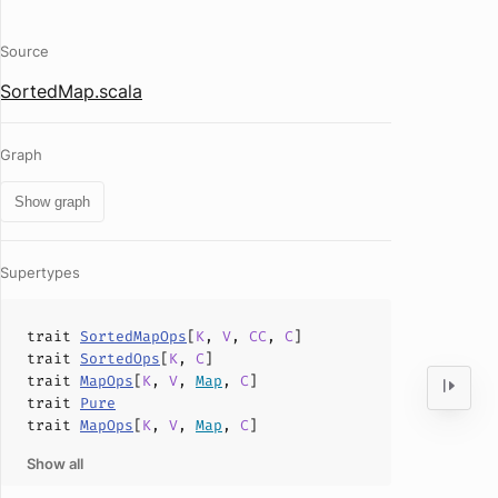
Source
SortedMap.scala
Graph
Show graph
Supertypes
trait
SortedMapOps
[
K
,
V
,
CC
,
C
]
trait
SortedOps
[
K
,
C
]
trait
MapOps
[
K
,
V
,
Map
,
C
]
trait
Pure
trait
MapOps
[
K
,
V
,
Map
,
C
]
Show all